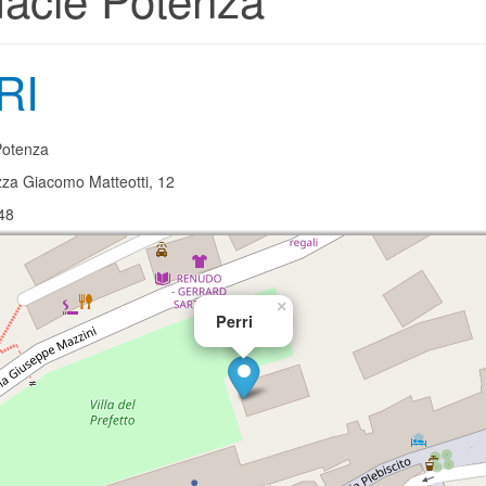
RI
otenza
zza Giacomo Matteotti, 12
48
×
Perri