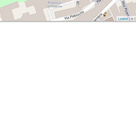
Leaflet
| ©
O