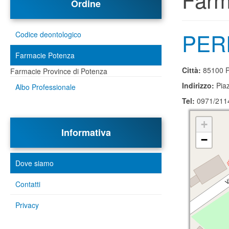
Ordine
PER
Codice deontologico
Farmacie Potenza
Città:
85100 P
Farmacie Province di Potenza
Indirizzo:
Pia
Albo Professionale
Tel:
0971/211
+
Informativa
−
Dove siamo
Contatti
Privacy